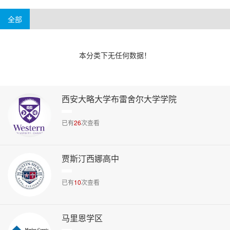
4-6万美元
6万美元以上
阿肯色州
威斯康辛州
华盛顿州
新泽西州
全部
本分类下无任何数据！
西安大略大学布雷舍尔大学学院
已有
26
次查看
贾斯汀西娜高中
已有
10
次查看
马里恩学区