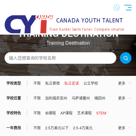
TRAINING DESTINATION
Training Destination
学校类型
不限
私立寄宿
私立走读
公立学校
更多
混校
男校
女校
学校位置
不限
加利福尼亚州
马萨诸塞州
缅因州
更多
宾夕法尼亚州
佛罗里达州
康妮狄克州
学校特色
不限
IB课程
AP课程
艺术课程
STEM
伊利诺伊州
亚利桑那州
弗吉尼亚州
一年费用
不限
2.5万美元以下
2.5-4万美元
更多
俄勒冈州
俄克拉荷马州
犹他州
罗德岛州