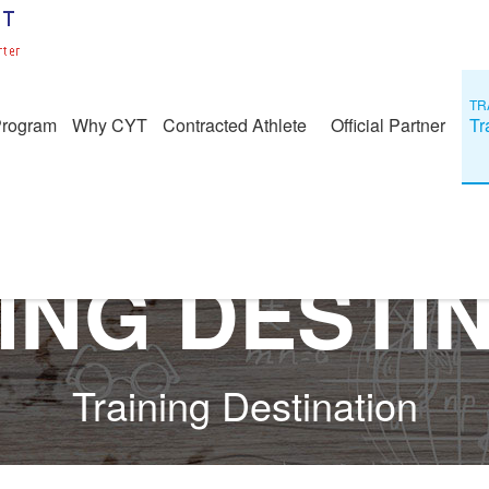
TR
Program
Why CYT
Contracted Athlete
Official Partner
Tr
ING DESTI
Training Destination