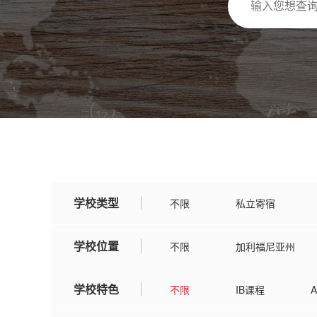
学校类型
不限
私立寄宿
学校位置
不限
加利福尼亚州
伊利诺伊州
亚利桑那州
学校特色
不限
IB课程
阿肯色州
威斯康辛州