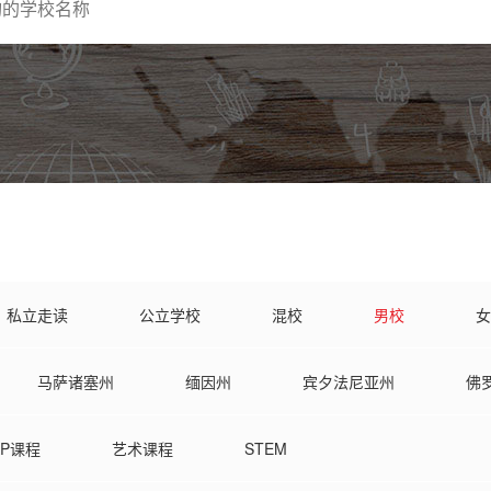
私立走读
公立学校
混校
男校
女
马萨诸塞州
缅因州
宾夕法尼亚州
佛
弗吉尼亚州
俄勒冈州
俄克拉荷马州
AP课程
艺术课程
STEM
华盛顿州
新泽西州