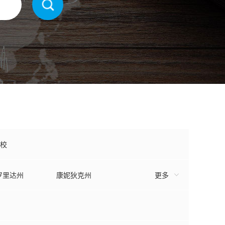
校
罗里达州
康妮狄克州
更多
犹他州
罗德岛州