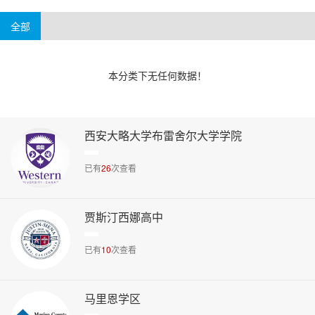
4-6万美元
6万美元以上
阿肯色州
威斯康辛州
华盛顿州
新泽西州
全部
本分类下无任何数据！
西安大略大学布雷舍尔大学学院
已有
26
次查看
贾斯汀西娜高中
已有
10
次查看
马里恩学区