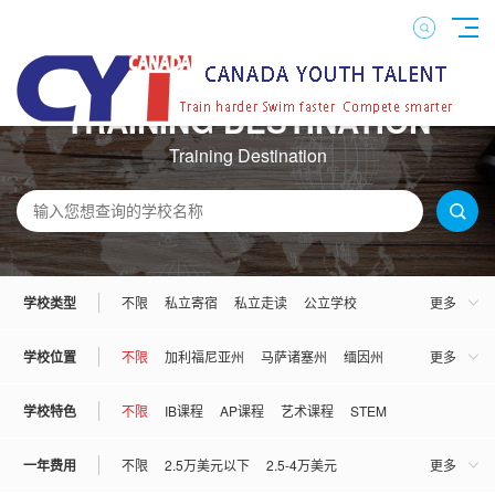
TRAINING DESTINATION
Training Destination
学校类型
不限
私立寄宿
私立走读
公立学校
更多
混校
男校
女校
学校位置
不限
加利福尼亚州
马萨诸塞州
缅因州
更多
宾夕法尼亚州
佛罗里达州
康妮狄克州
学校特色
不限
IB课程
AP课程
艺术课程
STEM
伊利诺伊州
亚利桑那州
弗吉尼亚州
一年费用
不限
2.5万美元以下
2.5-4万美元
更多
俄勒冈州
俄克拉荷马州
犹他州
罗德岛州