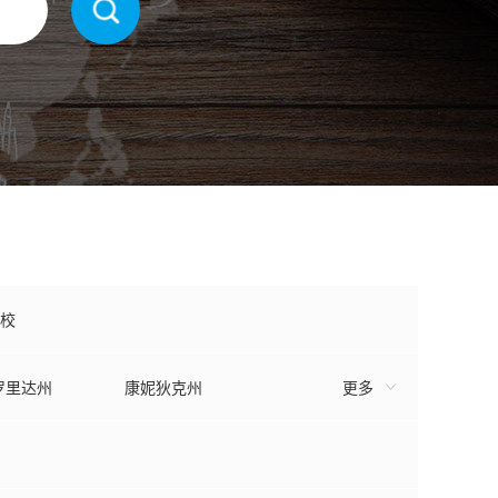
校
罗里达州
康妮狄克州
更多
犹他州
罗德岛州