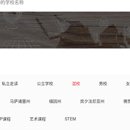
私立走读
公立学校
混校
男校
女
马萨诸塞州
缅因州
宾夕法尼亚州
佛
弗吉尼亚州
俄勒冈州
俄克拉荷马州
AP课程
艺术课程
STEM
华盛顿州
新泽西州