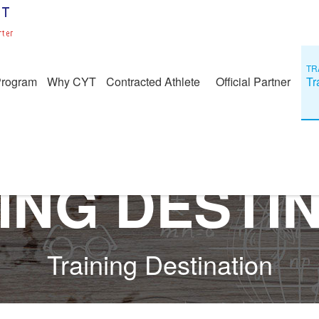
TR
Program
Why CYT
Contracted Athlete
Official Partner
Tr
ING DESTI
Training Destination