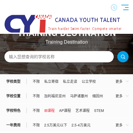
TRAINING DESTINATION
Training Destination
学校类型
不限
私立寄宿
私立走读
公立学校
更多
混校
男校
女校
学校位置
不限
加利福尼亚州
马萨诸塞州
缅因州
更多
宾夕法尼亚州
佛罗里达州
康妮狄克州
学校特色
不限
IB课程
AP课程
艺术课程
STEM
伊利诺伊州
亚利桑那州
弗吉尼亚州
一年费用
不限
2.5万美元以下
2.5-4万美元
更多
俄勒冈州
俄克拉荷马州
犹他州
罗德岛州