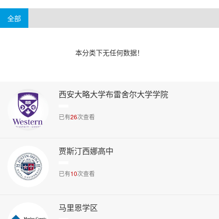
4-6万美元
6万美元以上
阿肯色州
威斯康辛州
华盛顿州
新泽西州
全部
本分类下无任何数据！
西安大略大学布雷舍尔大学学院
已有
26
次查看
贾斯汀西娜高中
已有
10
次查看
马里恩学区