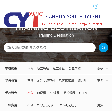
TRAINING DESTINATION
Training Destination
学校类型
不限
私立寄宿
私立走读
公立学校
更多
混校
男校
女校
学校位置
不限
加利福尼亚州
马萨诸塞州
缅因州
更多
宾夕法尼亚州
佛罗里达州
康妮狄克州
学校特色
不限
IB课程
AP课程
艺术课程
STEM
伊利诺伊州
亚利桑那州
弗吉尼亚州
一年费用
不限
2.5万美元以下
2.5-4万美元
更多
俄勒冈州
俄克拉荷马州
犹他州
罗德岛州