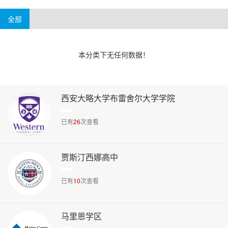
4-6万美元
6万美元以上
阿肯色州
威斯康辛州
华盛顿州
新泽西州
全部
本分类下无任何数据！
西安大略大学布雷舍尔大学学院
已有
26
次查看
贾斯汀西娜高中
已有
10
次查看
马里恩学区