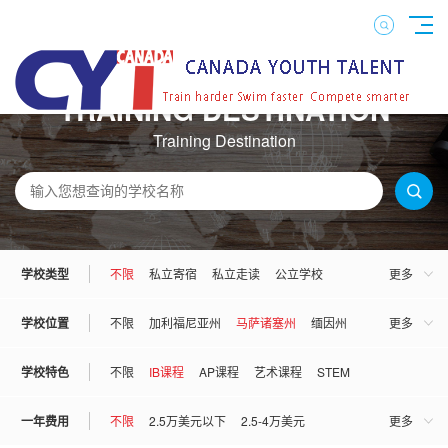
TRAINING DESTINATION
Training Destination
学校类型
不限
私立寄宿
私立走读
公立学校
更多
混校
男校
女校
学校位置
不限
加利福尼亚州
马萨诸塞州
缅因州
更多
宾夕法尼亚州
佛罗里达州
康妮狄克州
学校特色
不限
IB课程
AP课程
艺术课程
STEM
伊利诺伊州
亚利桑那州
弗吉尼亚州
一年费用
不限
2.5万美元以下
2.5-4万美元
更多
俄勒冈州
俄克拉荷马州
犹他州
罗德岛州