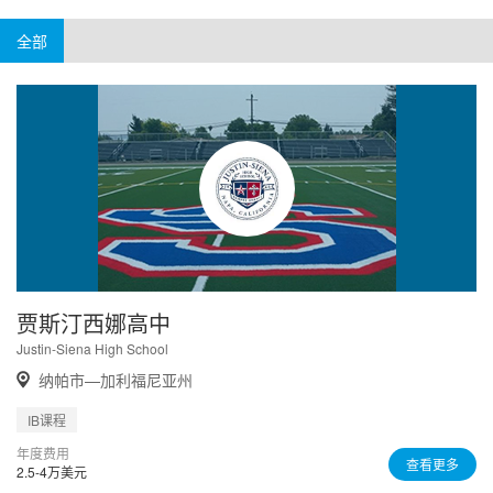
4-6万美元
6万美元以上
阿肯色州
威斯康辛州
华盛顿州
新泽西州
全部
贾斯汀西娜高中
Justin-Siena High School
纳帕市—加利福尼亚州
IB课程
年度费用
查看更多
2.5-4万美元