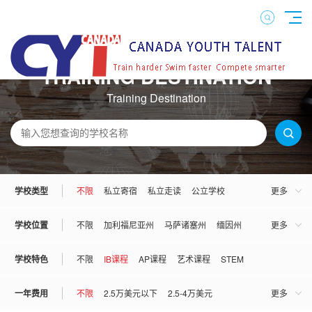
TRAINING DESTINATION
Training Destination
学校类型
不限
私立寄宿
私立走读
公立学校
更多
混校
男校
女校
学校位置
不限
加利福尼亚州
马萨诸塞州
缅因州
更多
宾夕法尼亚州
佛罗里达州
康妮狄克州
学校特色
不限
IB课程
AP课程
艺术课程
STEM
伊利诺伊州
亚利桑那州
弗吉尼亚州
一年费用
不限
2.5万美元以下
2.5-4万美元
更多
俄勒冈州
俄克拉荷马州
犹他州
罗德岛州