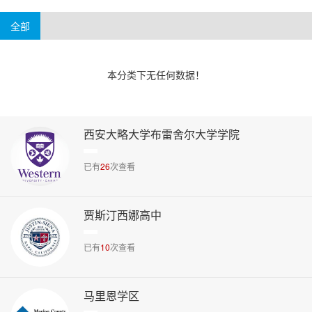
4-6万美元
6万美元以上
阿肯色州
威斯康辛州
华盛顿州
新泽西州
全部
本分类下无任何数据！
西安大略大学布雷舍尔大学学院
已有
26
次查看
贾斯汀西娜高中
已有
10
次查看
马里恩学区